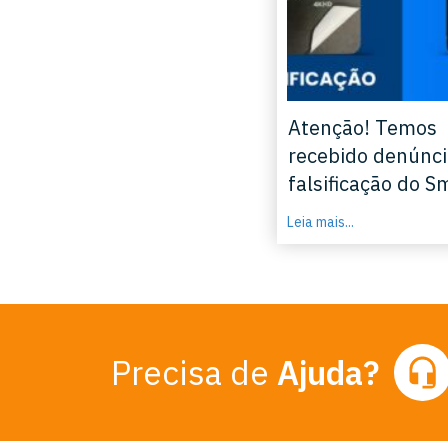
Atenção! Temos
recebido denúnci
falsificação do S
Leia mais...
Precisa de
Ajuda?