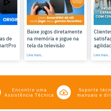
Baixe jogos diretamente
Cliente
as de
na memória e jogue na
satisfa
martPro
tela da televisão
agilida
Leia mais...
Leia mais...
Encontre uma
Suporte técn
Assistência Técnica
manuais e dr