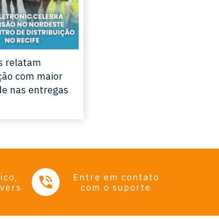
s relatam
ção com maior
de nas entregas
ico,
Entre em contato
ivers
com o suporte