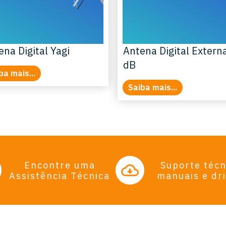
ena Digital Yagi
Antena Digital Extern
dB
ba mais...
Saiba mais...
Encontre uma
Suporte técn
Assistência Técnica
manuais e dr