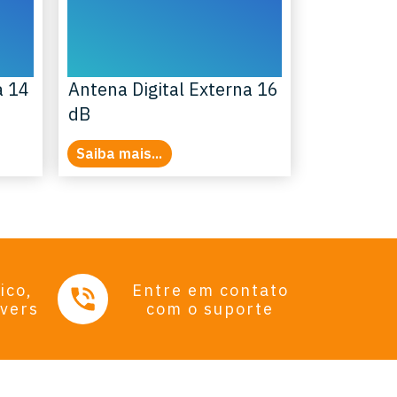
a 14
Antena Digital Externa 16
dB
Saiba mais...
ico,
Entre em contato
ivers
com o suporte