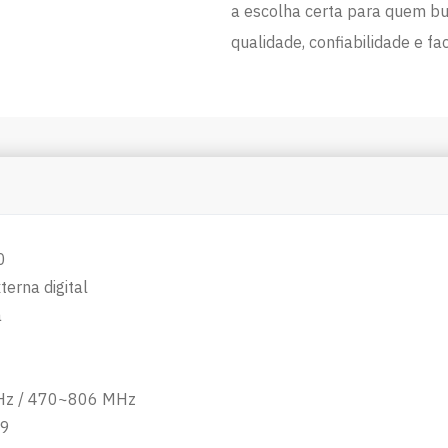
a escolha certa para quem bu
qualidade, confiabilidade e fac
0
terna digital
a
z / 470~806 MHz
69