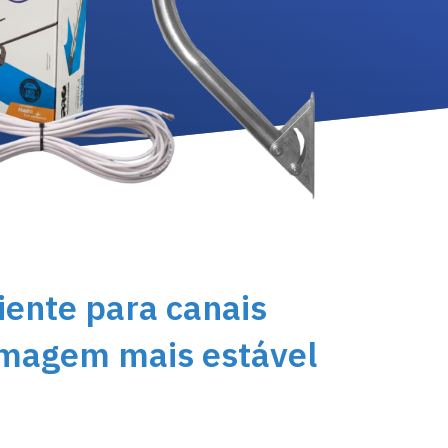
iente para canais
 imagem mais estável