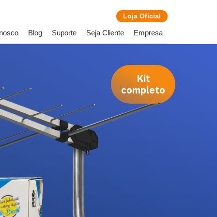
Loja
Oficial
onosco
Blog
Suporte
Seja Cliente
Empresa
Kit
completo