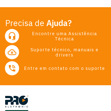
Precisa de
Ajuda?
Encontre uma Assistência
Técnica
Suporte técnico, manuais e
drivers
Entre em contato com o suporte