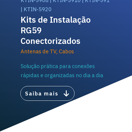
KTIN-5908 | KTIN-5910 | KTIN-591
| KTIN-5920
Kits de Instalação
RG59
Conectorizados
Antenas de TV
,
Cabos
Solução prática para conexões
rápidas e organizadas no dia a dia
Saiba mais