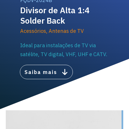
PQDV-2024B
Divisor de Alta 1:4
Solder Back
Acessórios
,
Antenas de TV
Ideal para instalações de TV via
satélite, TV digital, VHF, UHF e CATV.
Saiba mais