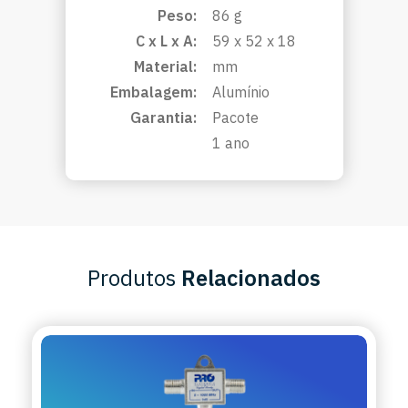
Peso:
86 g
C x L x A:
59 x 52 x 18
Material:
mm
Embalagem:
Alumínio
Garantia:
Pacote
1 ano
Produtos
Relacionados