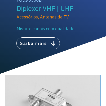
PQDI-6500B
Diplexer VHF | UHF
Acessórios
,
Antenas de TV
Misture canais com qualidade!
Saiba mais