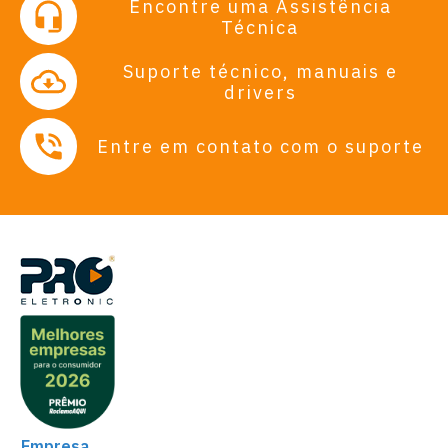
Encontre uma Assistência
Técnica
Suporte técnico, manuais e
drivers
Entre em contato com o suporte
Empresa