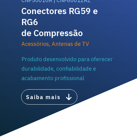
CNF50010A | CNF60012AZ
Conectores RG59 e
RG6
de Compressão
Acessórios
,
Antenas de TV
Produto desenvolvido para oferecer
durabilidade, confiabilidade e
acabamento profissional
Saiba mais