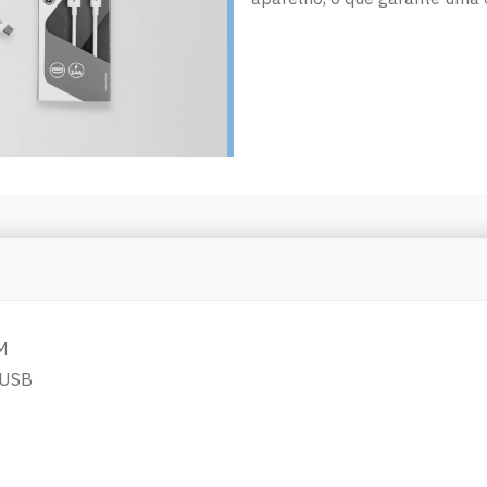
M
 USB