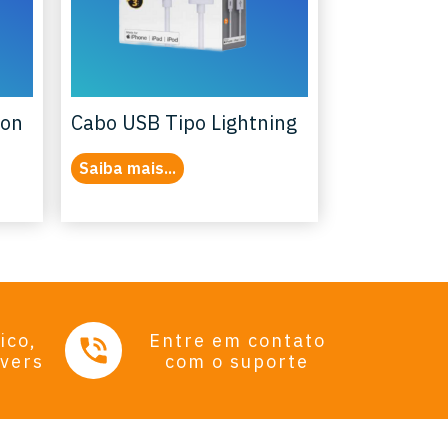
lon
Cabo USB Tipo Lightning
Saiba mais...
ico,
Entre em contato
ivers
com o suporte