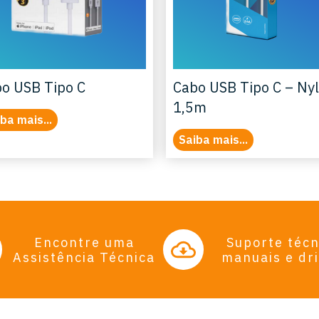
o USB Tipo C
Cabo USB Tipo C – Ny
1,5m
ba mais...
Saiba mais...
Encontre uma
Suporte técn
Assistência Técnica
manuais e dr