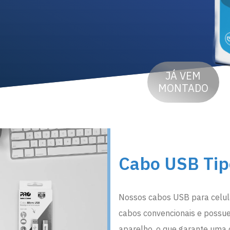
JÁ VEM
MONTADO
Cabo USB Tip
Nossos cabos USB para celula
cabos convencionais e possu
aparelho, o que garante uma 