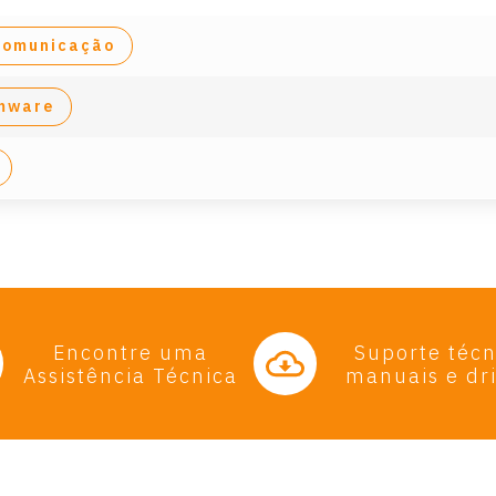
 comunicação
rmware
Encontre uma
Suporte técn
Assistência Técnica
manuais e dr