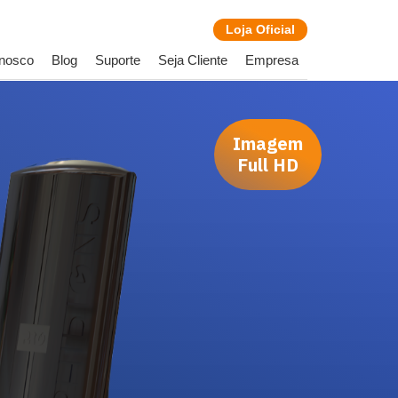
Loja
Oficial
onosco
Blog
Suporte
Seja Cliente
Empresa
Imagem
Full HD