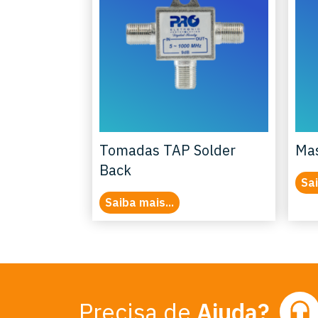
Tomadas TAP Solder
Mas
Back
Sai
Saiba mais...
Precisa de
Ajuda?