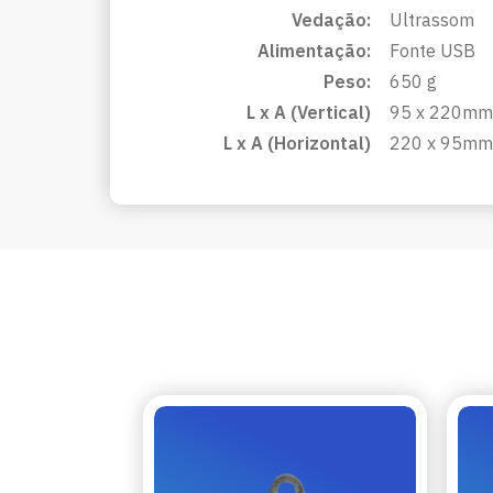
Vedação:
Ultrassom
Alimentação:
Fonte USB
Peso:
650 g
L x A (Vertical)
95 x 220m
L x A (Horizontal)
220 x 95m