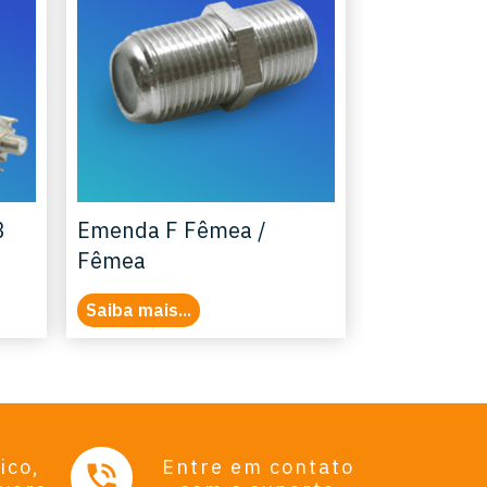
B
Emenda F Fêmea /
Fêmea
Saiba mais...
ico,
Entre em contato